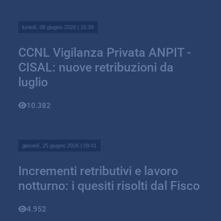
lunedì, 08 giugno 2026 | 15:39
CCNL Vigilanza Privata ANPIT -
CISAL: nuove retribuzioni da
luglio
10.382
giovedì, 25 giugno 2026 | 09:41
Incrementi retributivi e lavoro
notturno: i quesiti risolti dal Fisco
4.952