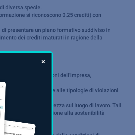
 di diversa specie.
 formazione si riconoscono 0.25 crediti) con
 di presentare un piano formativo suddiviso in
imento dei crediti maturati in ragione della
×
struttura e le dimensioni dell'impresa,
lattie professionali e alle tipologie di violazioni
ndard di salute e sicurezza sul luogo di lavoro. Tali
con particolare attenzione alla sostenibilità