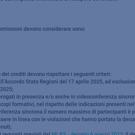
Commissioni devono considerare sono:
 dei crediti devono rispettare i seguenti criteri:
nell’Accordo Stato Regioni del 17 aprile 2025, ad esclusio
/2025;
 erogati in presenza e/o anche in videoconferenza sincr
copi formativi, nel rispetto delle indicazioni presenti ne
conferenza sincrona il numero massimo di partecipanti è p
sere in linea con le violazioni che hanno portato la decu
nuti;
 requisiti previsti dal
MLPS - decreto 6 marzo 2013
; il 