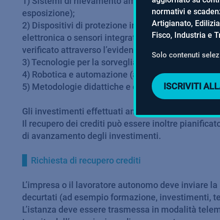
1) Sistemi di rilevamento ambientale (ad esempio, 
normativi e scadenz
esposizione);
Artigianato, Edilizi
2) Dispositivi di protezione individuale (DPI) o ab
Fisco, Industria e T
elettronica o sensori integrati. E' necessario dare e
verificato attraverso l’evidenza della formazione 
Solo contenuti selezi
3) Tecnologie per la sorveglianza sanitaria (ad es
4) Robotica e automazione (ad esempio, Sistemi robo
ISCRIVITI A
5) Metodologie didattiche e di assistenza, caratte
Gli investimenti effettuati anche grazie al contribu
Il recupero dei crediti può essere inoltre pianific
di avanzamento degli investimenti.
Richiesta di recupero crediti
L’impresa o il lavoratore autonomo deve inviare la r
decurtati (ad esempio formazione, investimenti, t
L’istanza deve essere trasmessa in modalità telemat