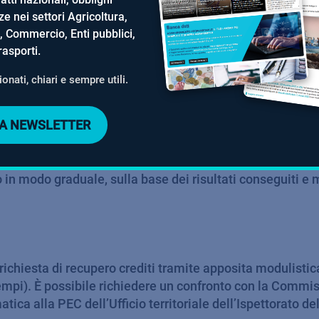
Sensori per radiazioni, rumore, temperatura, gas; Monit
e nei settori Agricoltura,
a, Commercio, Enti pubblici,
bigliamento da lavoro intelligenti (ad esempio, Dispositi
rasporti.
videnza che i DPI non siano solo acquistati, ma anche utili
e dell’eventuale addestramento);
onati, chiari e sempre utili.
empio, Cartelle cliniche elettroniche; Sistemi di traccia
tici per operazioni pericolose; Droni in attività o contes
LLA NEWSLETTER
rizzate da tecnologie immersive (ad esempio, Adozione d
to pubblico sono ritenuti validi.
ato in modo graduale, sulla base dei risultati conseguiti
ichiesta di recupero crediti tramite apposita modulistica,
empi). È possibile richiedere un confronto con la Commi
ica alla PEC dell’Ufficio territoriale dell’Ispettorato d