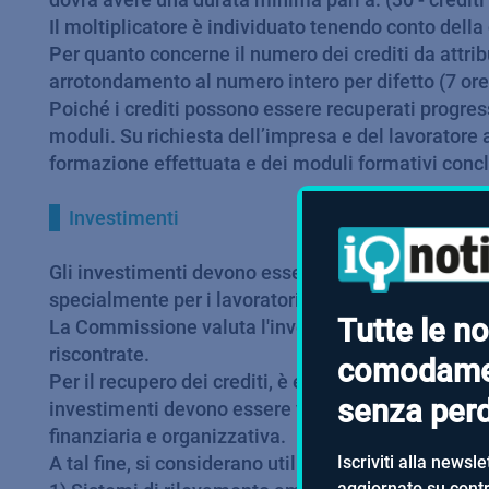
Il moltiplicatore è individuato tenendo conto della 
Per quanto concerne il numero dei crediti da attrib
arrotondamento al numero intero per difetto (7 ore =
Poiché i crediti possono essere recuperati progres
moduli. Su richiesta dell’impresa e del lavoratore 
formazione effettuata e dei moduli formativi concl
Investimenti
Gli investimenti devono essere sostenibili, sia fi
specialmente per i lavoratori autonomi.
Tutte le no
La Commissione valuta l'investimento in base alle r
riscontrate.
comodame
Per il recupero dei crediti, è essenziale che gli in
senza perde
investimenti devono essere valutati in rapporto allo
finanziaria e organizzativa.
Iscriviti alla newsle
A tal fine, si considerano utili al recupero dei credi
aggiornato su contra