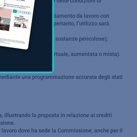
oraggio in tempo reale delle condizioni di
vi di protezione o abbigliamento da lavoro con
zzati dai lavoratori; pertanto, l’utilizzo sarà
mento per esposizione a sostanze pericolose);
ti ad alto rischio);
i sistemi con realtà virtuale, aumentata o mista).
 e mediante una programmazione accurata degli stati
 illustrando la proposta in relazione ai crediti
ssione.
el lavoro dove ha sede la Commissione, anche per il