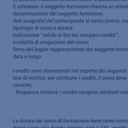
f) attestato: il soggetto formatore rilascia un att
denominazione del soggetto formatore;
dati anagrafici del partecipante al corso (nome, co
tipologia di corso e durata;
indicazione “valido ai fini del recupero crediti”;
modalità di erogazione del corso;
firma del legale rappresentante del soggetto format
data e luogo.
I crediti sono riconosciuti nel rispetto dei seguenti 
test di verifica: per attribuire i crediti, il corso
corrette;
- frequenza minima: i crediti vengono attribuiti so
La durata del corso di formazione deve tener conto d
dovrà avere una durata minima pari a: (30 - crediti