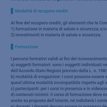
Modalità di recupero crediti
Al fine del recupero crediti, gli elementi che le 
1) formazione in materia di salute e sicurezza; e/o
2) investimenti in materia di salute e sicurezza.
Formazione
I percorsi formativi validi ai fini del riconoscimento
a) soggetti formatori: sono i soggetti individuati 
dell’Accordo Stato Regioni previsto dalla L. n. 198
b) modalità di erogazione: i corsi possono essere
quest’ultima modalità incompatibile rispetto agli s
c) partecipanti: per i corsi in presenza e in video
d) contenuti minimi: il corso di formazione deve es
anche su proposta dell’istante, né indicherà i conte
e) docenti: i docenti devono essere in possesso dei