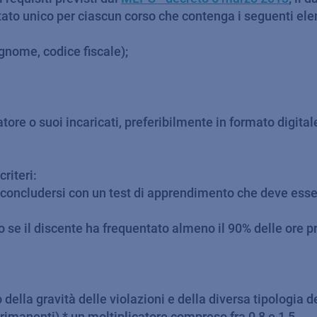
estato unico per ciascun corso che contenga i seguenti el
gnome, codice fiscale);
ore o suoi incaricati, preferibilmente in formato digital
criteri:
 deve concludersi con un test di apprendimento che deve es
lo se il discente ha frequentato almeno il 90% delle ore
ella gravità delle violazioni e della diversa tipologia de
 rimanenti) * un moltiplicatore compreso fra 0,8 e 1,5.