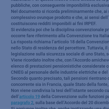
pubbliche, con conseguente imponibilità esclusiva
Nel documento si ricorda preliminarmente che, ai s
complessivo ovunque prodotto e che, ai sensi dell’
costituiscono redditi imponibili ai fini IRPEF.
Si evidenzia poi che la disciplina convenzionale pre
occorre fare riferimento alla Convenzione tra Italia
La risposta richiama l’articolo 18 della Convenzio
nello Stato di residenza del percettore. Tuttavia, 
legislazione sulla sicurezza sociale di uno Stato, s
Viene ricordato inoltre che, con l’Accordo amichevo
elenco di prestazioni pensionistiche considerate c
CNIEG al personale delle industrie elettriche e del
Secondo quanto precisato, tali pensioni rientrano q
concorrente sia in Francia, quale Stato della fonte, 
Non viene condivisa la tesi dell’istante secondo cu
dell’
articolo 19
della Convenzione sulle funzioni pu
paragrafo 2
, sulla base dell’Accordo del 20 dicem
Si aggiunge inoltre che, anche ipotizzando una div