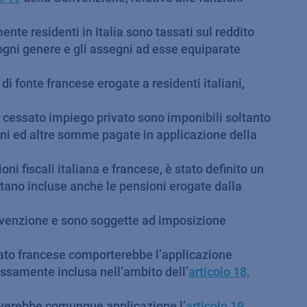
ente residenti in Italia sono tassati sul reddito
 ogni genere e gli assegni ad esse equiparate
di fonte francese erogate a residenti italiani,
n cessato impiego privato sono imponibili soltanto
sioni ed altre somme pagate in applicazione della
i fiscali italiana e francese, è stato definito un
ltano incluse anche le pensioni erogate dalla
nvenzione e sono soggette ad imposizione
 Stato francese comporterebbe l’applicazione
essamente inclusa nell’ambito dell’
articolo 18,
roverebbe comunque applicazione l’
articolo 19
,