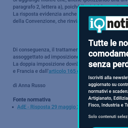
paragrafo 2, lettera a), poiché l’attività lavorativ
La risposta evidenzia anche che EDF svolge indubbi
della Convenzione, che rinvia nuovamente all’
arti
Tutte le no
Di conseguenza, il trattamento pensionistico percep
comodame
assoggettato ad imposizione concorrente in Francia
senza perde
La doppia imposizione dovrà essere eliminata in Ita
e Francia e dall'
articolo 165 del TUIR
.
Iscriviti alla newsle
aggiornato su contra
di Anna Russo
normativi e scadenz
Artigianato, Edilizi
Fonte normativa
Fisco, Industria e T
AdE - Risposta 29 maggio 2026, n. 113
Solo contenuti selezi