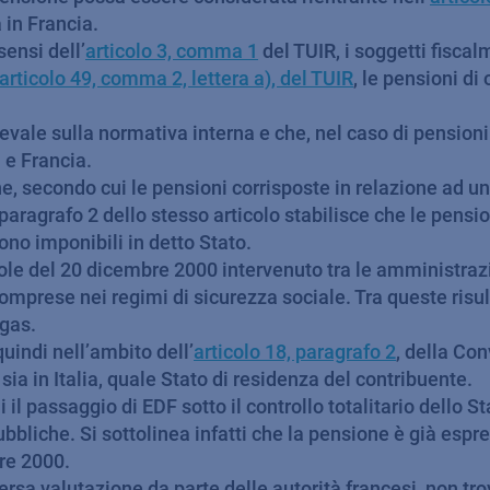
 in Francia.
ensi dell’
articolo 3, comma 1
del TUIR, i soggetti fiscalm
articolo 49, comma 2, lettera a), del TUIR
, le pensioni di
vale sulla normativa interna e che, nel caso di pensioni 
 e Francia.
ne, secondo cui le pensioni corrisposte in relazione ad u
il paragrafo 2 dello stesso articolo stabilisce che le pen
ono imponibili in detto Stato.
le del 20 dicembre 2000 intervenuto tra le amministrazion
omprese nei regimi di sicurezza sociale. Tra queste risu
 gas.
uindi nell’ambito dell’
articolo 18, paragrafo 2
, della Co
sia in Italia, quale Stato di residenza del contribuente.
i il passaggio di EDF sotto il controllo totalitario dello
bbliche. Si sottolinea infatti che la pensione è già espr
bre 2000.
ersa valutazione da parte delle autorità francesi, non t