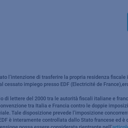
to l’intenzione di trasferire la propria residenza fiscale 
l cessato impiego presso EDF (Electricité de France),er
i lettere del 2000 tra le autorità fiscali italiane e fra
Convenzione tra Italia e Francia contro le doppie imposizio
ciale. Tale disposizione prevede l’imposizione concorrent
EDF è interamente controllata dallo Stato francese ed è 
ensione possa essere considerata rientrante nell’
articol