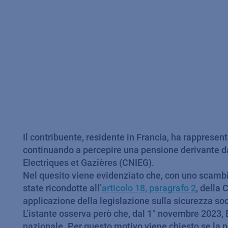
Il contribuente, residente in Francia, ha rappresenta
continuando a percepire una pensione derivante da
Electriques et Gazières (CNIEG).
Nel quesito viene evidenziato che, con uno scambio d
state ricondotte all’
articolo 18, paragrafo 2
, della 
applicazione della legislazione sulla sicurezza so
L’istante osserva però che, dal 1° novembre 2023, 
nazionale. Per questo motivo viene chiesto se la p