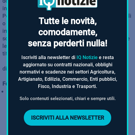
dovute a titolo di sanzioni, interessi iscritti a ruolo,
interessi di mora e aggio.
Per quanto riguarda i debiti relativi alle multe stradali
Tutte le novità,
o ad altre sanzioni amministrative, diverse da quelle
comodamente,
irrogate per violazioni tributarie o contributive, non
sono dovute le somme a titolo di interessi, comprese
senza perderti nulla!
le cosiddette maggiorazioni, nonché quelle dovute a
titolo di aggio.
Iscriviti alla newsletter di
IQ Notizie
e resta
aggiornato su contratti nazionali, obblighi
di Anna Russo
normativi e scadenze nei settori Agricoltura,
Artigianato, Edilizia, Commercio, Enti pubblici,
Fonte normativa
Fisco, Industria e Trasporti.
AdE-Riscossione - Comunicato 27 maggio 2026
Solo contenuti selezionati, chiari e sempre utili.
ISCRIVITI ALLA NEWSLETTER