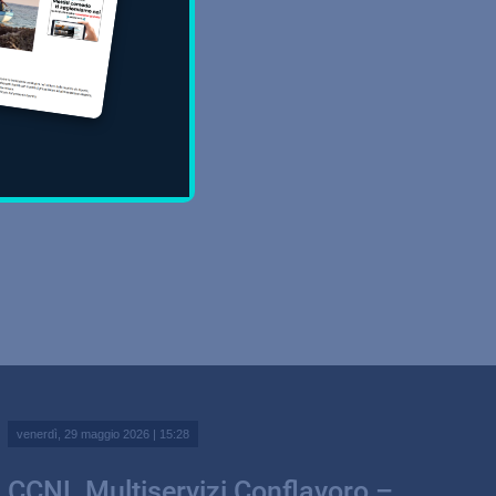
venerdì, 29 maggio 2026 | 15:28
CCNL Multiservizi Conflavoro –