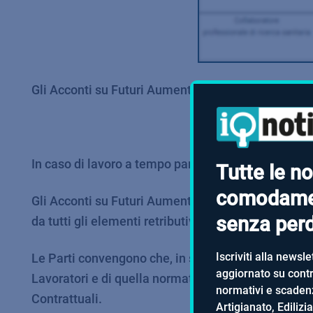
Gli Acconti su Futuri Aumenti Contrattuali dovranno
In caso di lavoro a tempo parziale, gli Acconti su 
Tutte le no
comodame
Gli Acconti su Futuri Aumenti Contrattuali formerann
senza perde
da tutti gli elementi retributivi corrisposti con cara
Iscriviti alla newsle
Le Parti convengono che, in sede di rinnovo del CC
aggiornato su contra
Lavoratori e di quella normativa, con assorbimento, 
normativi e scadenz
Contrattuali.
Artigianato, Edilizi