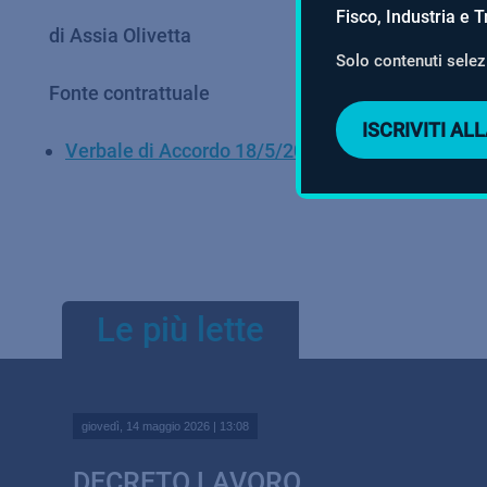
Fisco, Industria e T
di Assia Olivetta
Solo contenuti selezi
Fonte contrattuale
ISCRIVITI A
Verbale di Accordo 18/5/2026?
Le più lette
giovedì, 14 maggio 2026 | 13:08
DECRETO LAVORO