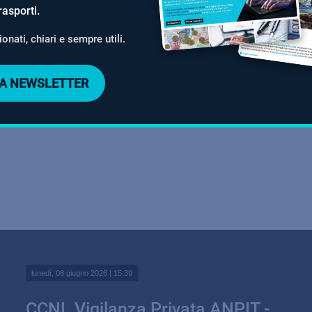
rasporti.
onati, chiari e sempre utili.
LLA NEWSLETTER
lunedì, 08 giugno 2026 | 15:39
CCNL Vigilanza Privata ANPIT -