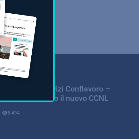
venerdì, 29 maggio 2026 | 15:28
CCNL Multiservizi Conflavoro –
Confsal: firmato il nuovo CCNL
5.494