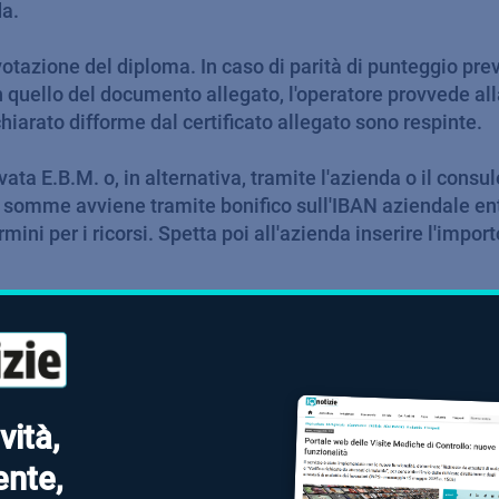
da.
votazione del diploma. In caso di parità di punteggio pre
uello del documento allegato, l'operatore provvede alla re
arato difforme dal certificato allegato sono respinte.
a E.B.M. o, in alternativa, tramite l'azienda o il consul
lle somme avviene tramite bonifico sull'IBAN aziendale e
ini per i ricorsi. Spetta poi all'azienda inserire l'impor
vità,
nte,