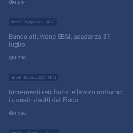
4.644
venerdì, 24 luglio 2026 | 16:32
Bando alluvione EBM, scadenza 31
luglio
4.208
giovedì, 25 giugno 2026 | 09:41
Incrementi retributivi e lavoro notturno:
i quesiti risolti dal Fisco
4.136