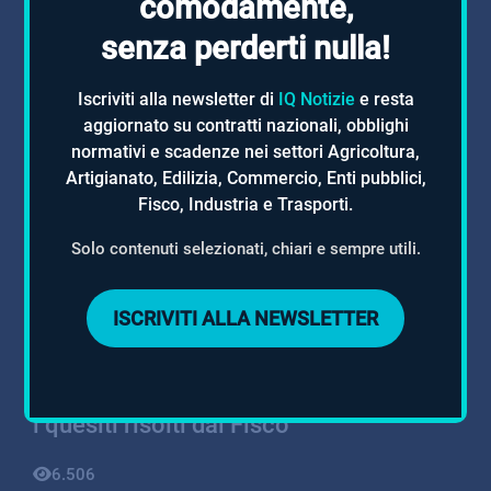
comodamente,
DECRETO LAVORO
senza perderti nulla!
26.054
Iscriviti alla newsletter di
IQ Notizie
e resta
aggiornato su contratti nazionali, obblighi
lunedì, 08 giugno 2026 | 15:39
normativi e scadenze nei settori Agricoltura,
Artigianato, Edilizia, Commercio, Enti pubblici,
CCNL Vigilanza Privata ANPIT -CISAL:
Fisco, Industria e Trasporti.
nuove retribuzioni da luglio
Solo contenuti selezionati, chiari e sempre utili.
10.466
ISCRIVITI ALLA NEWSLETTER
giovedì, 25 giugno 2026 | 09:41
Incrementi retributivi e lavoro notturno:
i quesiti risolti dal Fisco
6.506