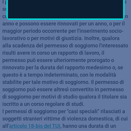
I permessi di soggiorno per "casi speciali" rilasciati ai
soggetti stranieri per motivi di protezione sociale di
cui all'
articolo 18 del TUI
, hanno anch'essi durata di un
anno e possono essere rinnovati per un anno, o per il
maggior periodo occorrente per l'inserimento socio-
lavorativo o per motivi di giustizia. Inoltre, qualora
alla scadenza del permesso di soggiorno l'interessato
risulti avere in corso un rapporto di lavoro, il
permesso può essere ulteriormente prorogato o
rinnovato per la durata del rapporto medesimo o, se
questo è a tempo indeterminato, con le modalità
stabilite per tale motivo di soggiorno. Il permesso di
soggiorno può essere altresì convertito in permesso
di soggiorno per motivi di studio qualora il titolare sia
iscritto a un corso regolare di studi.
I permessi di soggiorno per "casi speciali" rilasciati a
soggetti stranieri vittime di violenza domestica, di cui
all'
articolo 18-bis del TUI
, hanno una durata di un