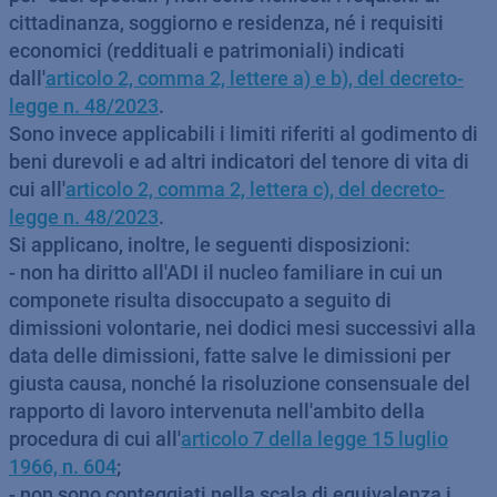
cittadinanza, soggiorno e residenza, né i requisiti
economici (reddituali e patrimoniali) indicati
dall'
articolo 2, comma 2, lettere a) e b), del decreto-
legge n. 48/2023
.
Sono invece applicabili i limiti riferiti al godimento di
beni durevoli e ad altri indicatori del tenore di vita di
cui all'
articolo 2, comma 2, lettera c), del decreto-
legge n. 48/2023
.
Si applicano, inoltre, le seguenti disposizioni:
- non ha diritto all'ADI il nucleo familiare in cui un
componete risulta disoccupato a seguito di
dimissioni volontarie, nei dodici mesi successivi alla
data delle dimissioni, fatte salve le dimissioni per
giusta causa, nonché la risoluzione consensuale del
rapporto di lavoro intervenuta nell'ambito della
procedura di cui all'
articolo 7 della legge 15 luglio
1966, n. 604
;
- non sono conteggiati nella scala di equivalenza i